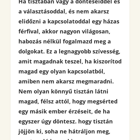
Ha tisztában vagy a döntéseiddel és
a választásoddal, és nem akarsz
elidőzni a kapcsolatoddal egy házas
férfival, akkor nagyon világosan,
habozás nélkül fogalmazd meg a
dolgokat. Ez a legnagyobb szívesség,
amit magadnak teszel, ha kiszorítod
magad egy olyan kapcsolatból,
amiben nem akarsz megmaradni.
Nem olyan könnyű tisztán látni
magad, félsz attól, hogy megsérted
egy másik ember érzéseit, de ha
egyszer úgy döntesz. hogy tisztán
jöjjön ki, soha ne hátráljon meg,