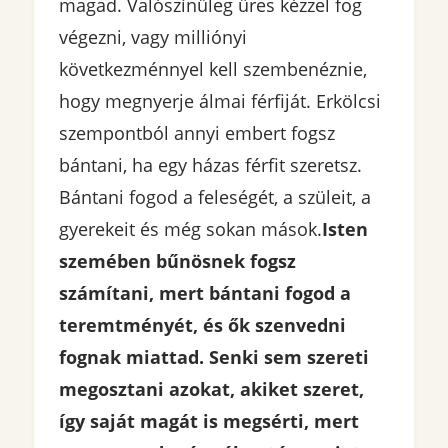
magad. Valószínűleg üres kézzel fog
végezni, vagy milliónyi
következménnyel kell szembenéznie,
hogy megnyerje álmai férfiját. Erkölcsi
szempontból annyi embert fogsz
bántani, ha egy házas férfit szeretsz.
Bántani fogod a feleségét, a szüleit, a
gyerekeit és még sokan mások.
Isten
szemében bűnösnek fogsz
számítani, mert bántani fogod a
teremtményét, és ők szenvedni
fognak miattad. Senki sem szereti
megosztani azokat, akiket szeret,
így saját magát is megsérti, mert