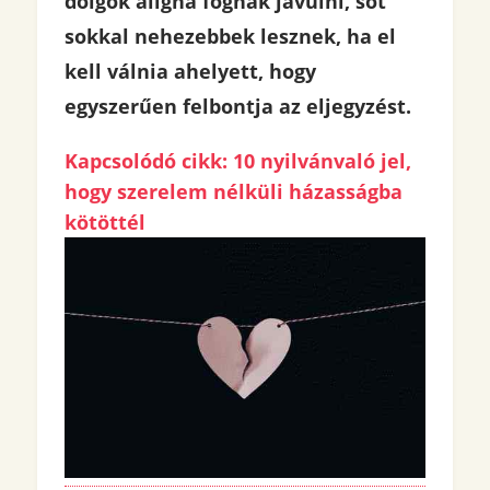
dolgok aligha fognak javulni, sőt
sokkal nehezebbek lesznek, ha el
kell válnia ahelyett, hogy
egyszerűen felbontja az eljegyzést.
Kapcsolódó cikk: 10 nyilvánvaló jel,
hogy szerelem nélküli házasságba
kötöttél