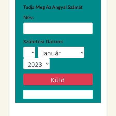
Tudja Meg Az Angyal Számát
Név:
Születési Dátum:
Küld