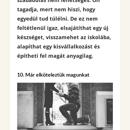
szabadulás nem lehetséges. Ön
tagadja, mert nem hiszi, hogy
egyedül tud túlélni. De ez nem
feltétlenül igaz, elsajátíthat egy új
készséget, visszamehet az iskolába,
alapíthat egy kisvállalkozást és
építheti fel magát anyagilag.
10. Már elköteleztük magunkat