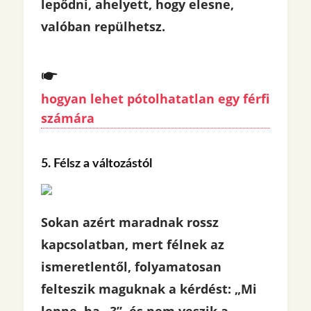
lepődni, ahelyett, hogy elesne,
valóban repülhetsz.
hogyan lehet pótolhatatlan egy férfi
számára
5. Félsz a változástól
Sokan azért maradnak rossz
kapcsolatban, mert félnek az
ismeretlentől, folyamatosan
felteszik maguknak a kérdést: „Mi
lenne, ha…?”, és nem veszik a