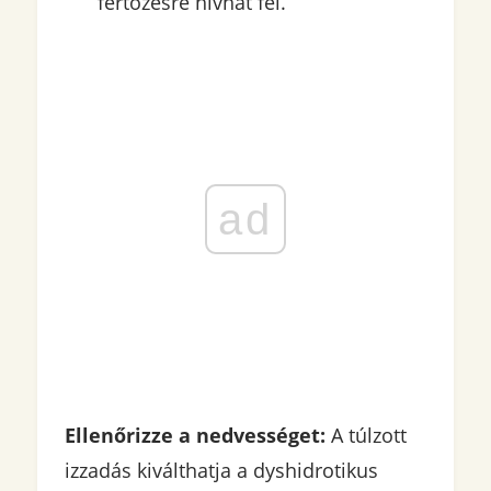
fertőzésre hívhat fel.
ad
Ellenőrizze a nedvességet:
A túlzott
izzadás kiválthatja a dyshidrotikus