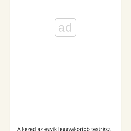
ad
A kezed az egyik leggyakoribb testrész,