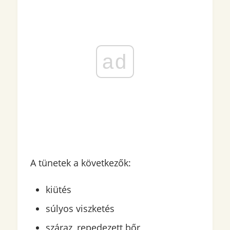
ad
A tünetek a következők:
kiütés
súlyos viszketés
száraz, repedezett bőr