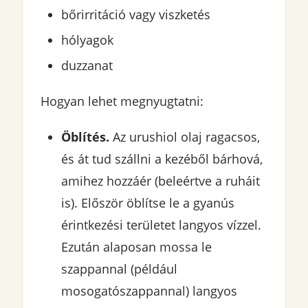
bőrirritáció vagy viszketés
hólyagok
duzzanat
Hogyan lehet megnyugtatni:
Öblítés.
Az urushiol olaj ragacsos,
és át tud szállni a kezéből bárhová,
amihez hozzáér (beleértve a ruháit
is). Először öblítse le a gyanús
érintkezési területet langyos vízzel.
Ezután alaposan mossa le
szappannal (például
mosogatószappannal) langyos