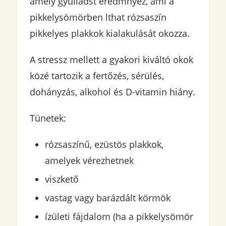
amely gyulladst eredmnyez, ami a
pikkelysömörben lthat rózsaszín
pikkelyes plakkok kialakulását okozza.
A stressz mellett a gyakori kiváltó okok
közé tartozik a fertőzés, sérülés,
dohányzás, alkohol és D-vitamin hiány.
Tünetek:
rózsaszínű, ezüstös plakkok,
amelyek vérezhetnek
viszkető
vastag vagy barázdált körmök
ízületi fájdalom (ha a pikkelysömör